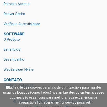
Primeiro Acesso
Reaver Senha
Verifique Autenticidade
SOFTWARE
O Produto
Benefícios
Desempenho
WebService/ NFS-e
CONTATO
Contato Prefeitura
Este site usa cookies para fins de otimização e para manter
usuários logados (conectados) nos ambientes do sistema. Esses
cookies são essenciais para melhorar sua experiência de
© Copyright 2026
4R Tecnologia da Informação
navegação e fornecer o melhor serviço possível.